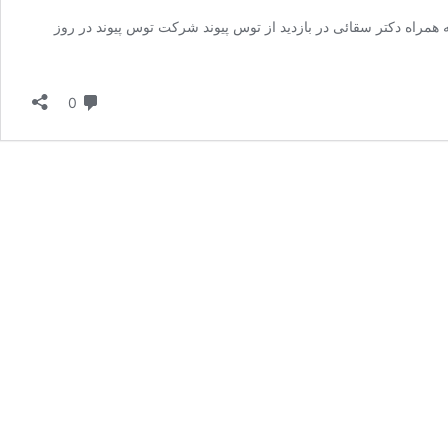
ایی در مسیر توسعه؛ بازدید مدیران ارشد EIED از کارخانه توس پیوند سرآغاز پروژه‌های مشترک آتی دوشنبه، ۲۸ مرداد ۱۴۰۴ هیئت مدیران EIED به همراه دکتر سقائی در بازدید از توس پیوند شرکت توس پیوند در روز
دیدگاه
0