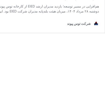
دوشنبه ۲۸ مرداد ۱۴۰۴، میزبان هیئت بلندپایه مدیران شرکت EIED بود. این بازدید سازنده، با تمرکز بر پیشبرد …
شرکت توس پیوند