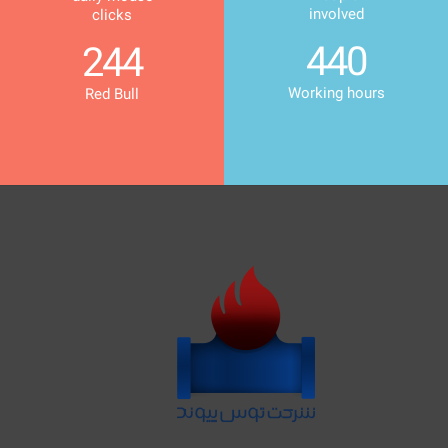
involved
clicks
440
244
Working hours
Red Bull